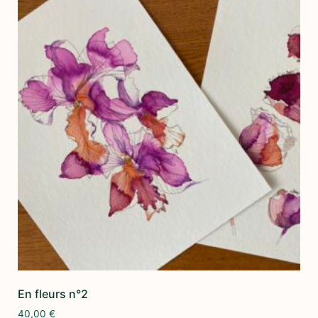
En fleurs n°2
40,00
€